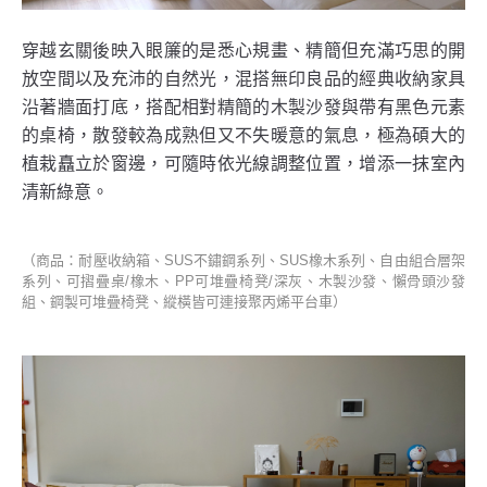
穿越玄關後映入眼簾的是悉心規畫、精簡但充滿巧思的開
放空間以及充沛的自然光，混搭無印良品的經典收納家具
沿著牆面打底，搭配相對精簡的木製沙發與帶有黑色元素
的桌椅，散發較為成熟但又不失暖意的氣息，極為碩大的
植栽矗立於窗邊，可隨時依光線調整位置，增添一抹室內
清新綠意。
（商品：耐壓收納箱、SUS不鏽鋼系列、SUS橡木系列、自由組合層架
系列、可摺疊桌/橡木、PP可堆疊椅凳/深灰、木製沙發、懶骨頭沙發
組、鋼製可堆疊椅凳、縱橫皆可連接聚丙烯平台車）