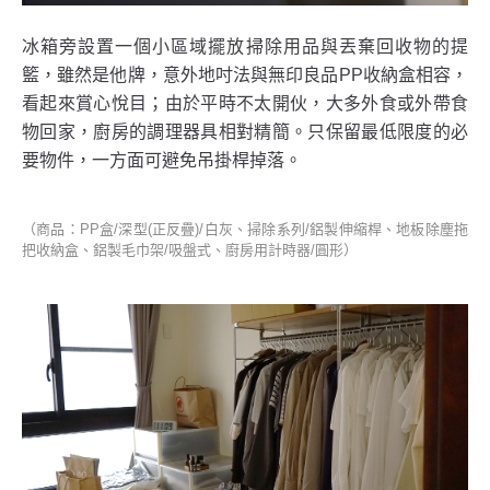
冰箱旁設置一個小區域擺放掃除用品與丟棄回收物的提
籃，雖然是他牌，意外地吋法與無印良品PP收納盒相容，
看起來賞心悅目；由於平時不太開伙，大多外食或外帶食
物回家，廚房的調理器具相對精簡。只保留最低限度的必
要物件，一方面可避免吊掛桿掉落。
（商品：PP盒/深型(正反疊)/白灰、掃除系列/鋁製伸縮桿、地板除塵拖
把收納盒、鋁製毛巾架/吸盤式、廚房用計時器/圓形）