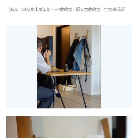
（商品：SUS橡木層架組、PP收納盒、壓克力收納盒、空氣循環扇）