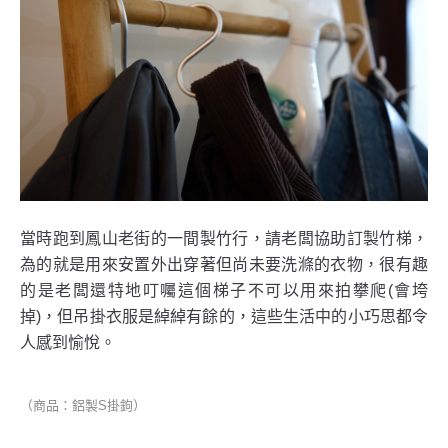
當時跑到鳳山老街的一間製竹行，請老闆協助訂製竹梯，
為的就是用來安置外出穿著但尚未要洗滌的衣物，很有趣
的是老闆還特地叮囑這個梯子不可以用來拍攀爬(會垮
掉)，但吊掛衣服是綽綽有餘的，這些生活中的小巧思都令
人感到愉悅。
（商品：鋁製S掛鉤）