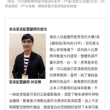
（商品：SUS鋼製層架組/亮面淺灰系列、PP盒/深型(正反疊)/白灰、DC
馬達風扇、PP垃圾桶、鋼製掀蓋式電源插座收納盒）
來自家具配置顧問的想法
委託人住處雖然是常見的大樓2房
1廳格局(室內約18平)，但在屋主
精心安排維護下，室內給人比實
際坪數還大的感受，整體色調不
離木原色、白、灰、黑等基本色
調，可以說是打造清爽明亮居家
的標準範例，當然，除了單純喜
歡無印良品外，最重要的仍是屋
家具配置顧問 林宜輝
主本人所展現的品味與素養，不
一昧追求隨處可見的公版複製風格，清楚了解本身條件與物
品種類、數量後才規劃出最符合需求的家具配置，加上不定
時調整空間物件擺設，適度留白的空間剛好提供了未來可能