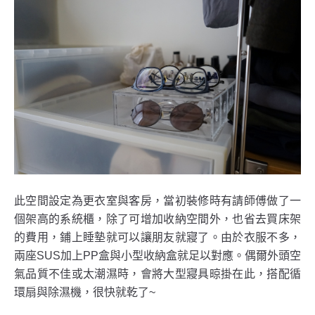
此空間設定為更衣室與客房，當初裝修時有請師傅做了一
個架高的系統櫃，除了可增加收納空間外，也省去買床架
的費用，鋪上睡墊就可以讓朋友就寢了。由於衣服不多，
兩座SUS加上PP盒與小型收納盒就足以對應。偶爾外頭空
氣品質不佳或太潮濕時，會將大型寢具晾掛在此，搭配循
環扇與除濕機，很快就乾了~