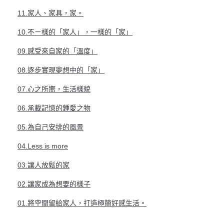
11.家人、家具，家。
10.不ㄧ樣的「家人」，一樣的「家」
09.感受來自家的「溫度」
08.逐步實現夢想中的「家」
07.心之所嚮，生活樣貌
06.承載記憶的鍾愛之物
05.為自己安排的風景
04.Less is more
03.讓人放鬆的家
02.讓家成為想要的樣子
01.將空間留給家人，打造極簡好感生活。