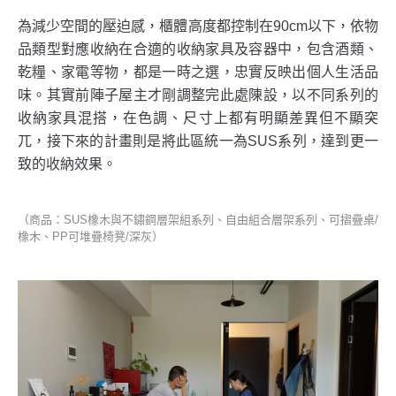
為減少空間的壓迫感，櫃體高度都控制在90cm以下，依物
品類型對應收納在合適的收納家具及容器中，包含酒類、
乾糧、家電等物，都是一時之選，忠實反映出個人生活品
味。其實前陣子屋主才剛調整完此處陳設，以不同系列的
收納家具混搭，在色調、尺寸上都有明顯差異但不顯突
兀，接下來的計畫則是將此區統一為SUS系列，達到更一
致的收納效果。
（商品：SUS橡木與不鏽鋼層架組系列、自由組合層架系列、可摺疊桌/
橡木、PP可堆疊椅凳/深灰）