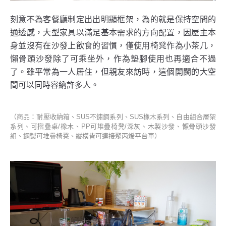
刻意不為客餐廳制定出出明顯框架，為的就是保持空間的
通透感，大型家具以滿足基本需求的方向配置，因屋主本
身並沒有在沙發上飲食的習慣，僅使用椅凳作為小茶几，
懶骨頭沙發除了可乘坐外，作為墊腳使用也再適合不過
了。雖平常為一人居住，但親友來訪時，這個開闊的大空
間可以同時容納許多人。
（商品：耐壓收納箱、SUS不鏽鋼系列、SUS橡木系列、自由組合層架
系列、可摺疊桌/橡木、PP可堆疊椅凳/深灰、木製沙發、懶骨頭沙發
組、鋼製可堆疊椅凳、縱橫皆可連接聚丙烯平台車）