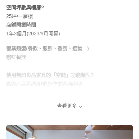
空間坪數與樓層?
25坪/一層樓
店舖開業時間
1年3個月(2023/9月開幕)
營業類型(餐飲、服飾、香氛、選物…)
咖啡餐飲
使用無印良品家具的「空間」功能類型?
顧客座席區/咖啡吧台作業區/備料區
簡述開業由來
Kevin是桃園人，最初有創業念頭時便是鎖定回到成長的
查看更多
區域開店，希望可以做自己衷心熱愛的事，不走商業化模
式而是穩扎穩打經營一間有溫度的店。
店鋪選址是在看過許多店面後，最終決定位於巷弄內而非