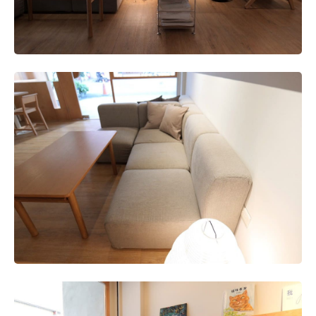
當時是希望透過無印良品協助您解決什麼煩惱?
主要是希望可以減少收納困擾，剛好也減少了開業成本(跟
木工比起來，笑)。
平時是否有習慣拜訪的網站或資訊平台?
這一年來的興趣是看/找各種販售北歐老件的IG帳號或相關
網站，也會到實體店走訪。
除無印良品以外，是否有其他經常光臨或喜愛的居家品
牌?
Pei：幾乎不太看其他品牌，但選擇家用品時優先考慮日系
品牌或日本製的餐具。
Kevin：喜歡北歐老件類型，但近期最喜歡的應該是新竹
的【萬物】。
對於目前空間，是否有哪個空間未來希望再補強或改變？
目前在考慮是否新增一台義式磨豆機，希望可提供顧客多