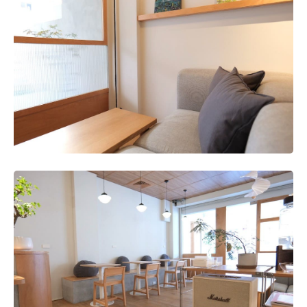
一種義式咖啡的風味選擇；另外應該就是店內兩人用的方
形桌子，想要更換為更有溫度、質感更提升的款式。
承上，若有意再添購無印良品家具或商品的話，心中的理
想目標為何？理由是？
應會繼續選購收納用品，把後場還沒整理好的的東西收拾
妥當。
對於日後想創業的其他顧客，請提供一些寶貴的意見?
「謹慎思考創業的類型」。一般來說通常分成短期賺錢、
快速成名或是長期經營、細水長流的兩大類，而對我們來
說經營「一間店」是想長期做到老的，在這個一切都快速
流動的時代中，我們也比較在乎店的整體呈現是否能讓顧
客感受到「人味」而不僅有商業氣息。
不過說到底，這件事並沒有對錯或正確答案，往後的想法
也有可能稍加改變，但會建議未來想創業的人要想清楚自
己要走的方向。