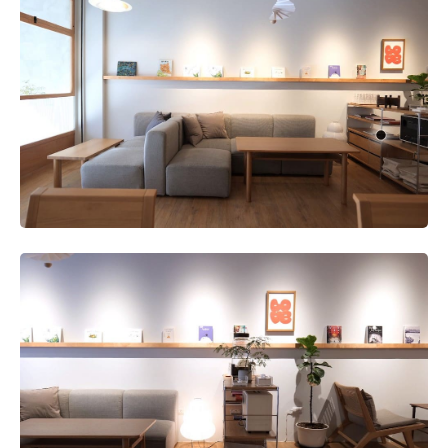
幹道的此處，很慶幸選對了地方，進入店內會有種找回平
靜、離開城市喧囂的感覺，同時呼應了店名。
選擇無印良品家具的原因?
住家原本就有使用SUS層架的習慣，已經很熟悉該家具的
特性，知道也適合用在商空裡，所以在吧台設計前就先將
SUS、硬體設備的配置規劃出來，再依照組裝樣式及層架
尺寸請木工打造吧台框架。雖然是半開放式，但考慮後續
電器調整、維修、淨水設備安置等問題，都會覺得當初的
選擇是對的。
迄今為止使用無印良品家具的感受與心得?
店舖的風格希望呈現原木色調，所以選擇家具時就優先考
慮風格可以相互對應，答案便是簡約又富有質感的無印良
品。無論是層架組或是組合沙發，在使用上有許多發揮空
間，未來需要調整時也有較大的彈性。