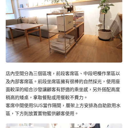
店內空間分為三個區塊，前段客席區、中段吧檯作業區以
及內部客席區。前段坐席區擁有很棒的自然採光，使用座
面較深的組合沙發讓顧客有舒適的乘坐感，另外搭配高度
稍高的矮桌，拿取餐點或用餐較不費力。
客席中間使用SUS當作隔間，層架上方安排為自助飲用水
區，下方則放置置物籃供顧客使用。