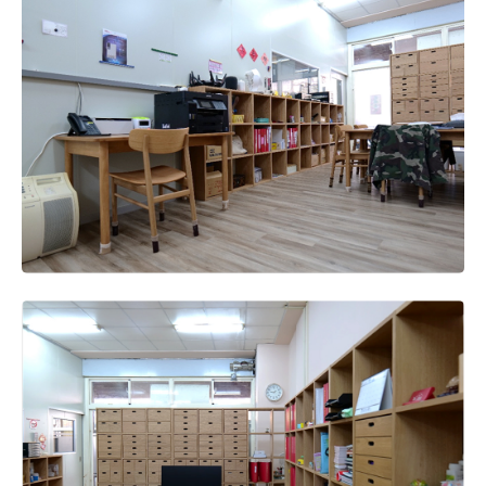
間一致性的效果。
對於日後想創業的其他顧客，請提供一些寶貴的意見。
一開始創業的時候資金可能沒那麼充裕，如果有家具需求
的話可以考慮先買二手的，之後再慢慢逐步汰換添購，不
用急著一次到位。
最後，是否有其他寶貴意見可提供給無印良品，作為我們
未來進步成長的依據?
希望能有即時的完整紙本型錄可以索取參考。