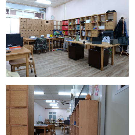
煩，營運一段時間後遷移至現址，空間為一樓，且門口可
以直接停車，方便許多。
選擇無印良品此商品(含家具)的原因?
從以前就偏好線條簡約、以木原色為主，風格較為清新的
日系家具，因此喜歡無印良品也是很自然不過的事。
迄今為止使用無印良品商品(含家具)的感受與心得?
最初是在家中使用無印良品家具，習慣了以後，希望也可
以在辦公空間營造出類似居家空間的那種放鬆氛圍，減少
嚴肅與沉悶的氣息，成果我還挺滿意的，目前沒什麼好挑
剔。
當時是希望透過無印良品協助您解決什麼煩惱?
希望可以藉由家具去達到區隔空間同時具有實際收納功能
的目的，就不用再找廠商來施工釘木作櫃。一開始只先購
買了5x5的自由組合層架，後來便一口氣將辦公室其他櫃