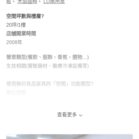
板
、
木製圓椅
、
LD兩用桌
空間坪數與樓層?
20坪/1樓
店舖開業時間
2008年
營業類型(餐飲、服飾、香氛、選物…)
生技相關(實驗器材、醫療冷凍設備等)
使用無印良品家具的「空間」功能類型?
辦公空間
簡述開業由來
我年輕時原先從事同產業的業務性質工作，累積足夠的經
查看更多
歷後決定自行創業，最初的公司地點位於新莊棒球場附
近，因樓層不是一樓，進行器材搬運等工作時出入較麻