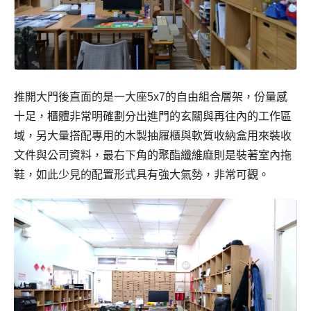
推開大門後直面的是一大座5x7的自由組合層架，份量感
十足，櫃體非常明確劃分出進門的玄關與再往內的工作區
域，另大量搭配專用的木製抽屜櫃與軟質收納盒用來裝收
文件與公司資料，最右下角的聚酯纖維麻則是裝著室內拖
鞋，如此少見的配置形式具有強大氣勢，非常可觀。