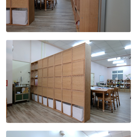
體都換成同系列的櫃子，成功將空間切割為辦公區、會議
區、休憩區等三個不同功能的區塊。
平時是否有習慣拜訪的網站或資訊平台?
透過Youtube或chatGPT 蒐集相關資料。
除無印良品以外，是否有其他經常光臨或喜愛的居家品
牌?
沒有，非常堅定地喜歡無印良品(笑)。
對於目前空間，是否有哪個空間未來希望再補強或改變？
入口處左手邊目前是先暫時放置台灣傳統的移動式泡茶櫃
來放雜物，之後會考慮也換成無印良品家具。
承上，若有意再添購無印良品家具或商品的話，心中的理
想目標為何？理由是？
若要擴充收納空間，還是會以自由組合層架為主，達到空