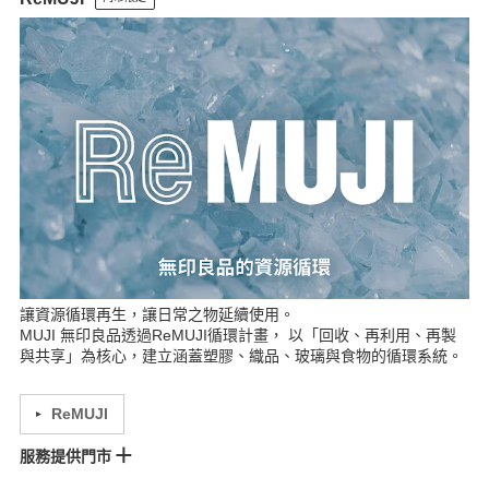
汐止門市
MOP林口門市
桃園門市
新竹門市
新竹大魯閣POP UP STORE
大江門市
Lalaport台中門市
中友門市
岡山門市
義大門市
夢時代門市
大立門市
讓資源循環再生，讓日常之物延續使用。
MUJI 無印良品透過ReMUJI循環計畫， 以「回收、再利用、再製
與共享」為核心，建立涵蓋塑膠、織品、玻璃與食物的循環系統。
ReMUJI
服務提供門市
Lalaport南港門市
美麗華門市
松高門市
裕隆城門市
MOP林口門市