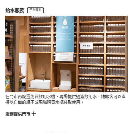
美麗華門市
Lalaport台中門市
金典門市
台南門市
給水服務
門市限定
在門市內設置免費飲用水機，現場提供過濾飲用水，讓顧客可以直
接以自備的瓶子或現場購買水瓶裝取使用。
服務提供門市
松高門市
大立門市
微風門市
Lalaport南港門市
板橋車站門市
新店門市
裕隆城門市
MOP林口門市
美麗華門市
愛買桃園門市