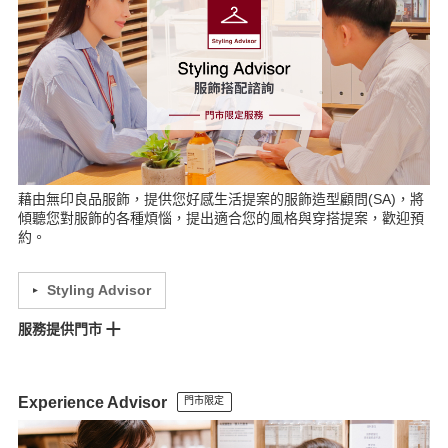
新竹門市
巨城門市
竹北門市
尚順門市(預約制)
愛買桃園門市(預約制)
大全聯中壢門市
金典門市
中百門市
台中門市
文心門市
新時代台中門市
Lalaport台中門市
斗六門市(預約制)
台南門市
MOP台南門市(預約制)
南紡門市
夢時代門市
大立門市
岡山門市
巨蛋門市
三多門市(預約制)
夢時代門市
SKM PARK(預約制)
屏東門市
台東門市(預約制)
花蓮門市
藉由無印良品服飾，提供您好感生活提案的服飾造型顧問(SA)，將
傾聽您對服飾的各種煩惱，提出適合您的風格與穿搭提案，歡迎預
約。
Styling Advisor
服務提供門市
南西門市
松高門市
統一時代門市
崇光門市
美麗華門市
館前門市
南京門市
松山車站門市
裕隆城門市
景美門市
新店門市
樹林門市
Experience Advisor
門市限定
林口門市
愛買桃園門市
環球A19門市
大全聯中壢門市
台茂門市