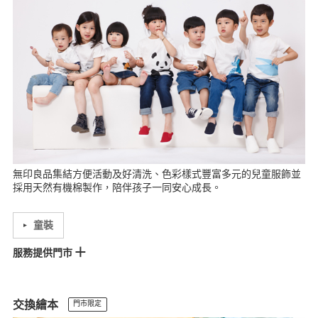
大全聯八德門市
巨城門市
尚順門市
台中門市
文心門市
MOP台中港門市
Lalaport台中門市
新時代台中門市
愛買台中門市
斗六門市
南紡門市
MOP台南門市
台南門市
愛買台南門市
大全聯員林門市
岡山門市
巨蛋門市
左營門市
台東門市
無印良品集結方便活動及好清洗、色彩樣式豐富多元的兒童服飾並
採用天然有機棉製作，陪伴孩子一同安心成長。
童裝
服務提供門市
松高門市
大立門市
統一時代門市
松山車站門市
大全聯內湖門市
微風門市
Lalaport南港門市
高島屋門市
宏匯門市
板橋車站門市
交換繪本
門市限定