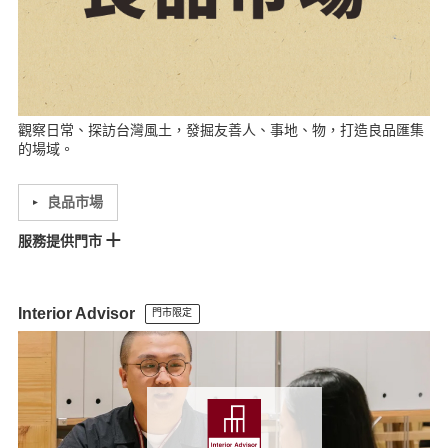
岡山門市
觀察日常、探訪台灣風土，發掘友善人、事地、物，打造良品匯集
的場域。
良品市場
服務提供門市
松高門市
大立門市
統一時代門市
微風門市
南西門市
館前門市
Lalaport南港門市
高島屋門市
宏匯門市
比漾門市
板橋車站門市
Interior Advisor
門市限定
新板門市
新店門市
裕隆城門市
MOP林口門市
美麗華門市
中壢門市
巨城門市
竹北門市
尚順門市
Lalaport台中門市
台中門市
斗六門市
耐斯門市
台南門市
南紡門市
巨蛋門市
夢時代門市
岡山門市
台東門市