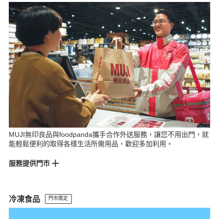
MOP林口門市
美麗華門市
大全聯中壢門市
愛買桃園門市
尚順門市
台中門市
Lalaport台中門市
金典門市
斗六門市
【自販機】
巨城門市
大立門市
MUJI無印良品與foodpanda攜手合作外送服務，讓您不用出門，就
能輕鬆便利的取得各樣生活所需用品，歡迎多加利用。
服務提供門市
大立門市
遠企門市
統一時代門市
松山車站門市
微風門市
南京門市
南港中信門市
南港車站門市
高島屋門市
誠品生活西門門市
冷凍食品
門市限定
宏匯門市
環球門市
比漾門市
林口門市
新板門市
板中門市