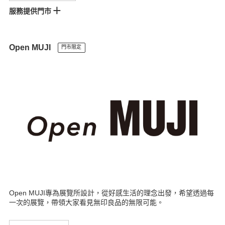
服務提供門市
松高門市
宏匯門市
景美門市
美麗華門市
中壢門市
竹北門市
尚順門市
金典門市
台南門市
南紡門市
SKM PARK門市
岡山門市
Open MUJI
門市限定
台東門市
Open MUJI專為展覽所設計，從好感生活的理念出發，希望透過每
一次的展覽，帶領大家看見無印良品的無限可能。