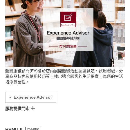
中壢門市
台中門市
Lalaport台中門市
MOP台中港門市
金典門市
台南門市
南紡門市
左營門市
大立門市
巨蛋門市
宜蘭門市
花蓮門市
體驗服務顧問(EA)會於店內展開體驗活動透過試吃、試用體驗，分
享商品特色及使用技巧等，找出適合顧客的生活提案，為您的生活
增添豐富性。
Experience Advisor
服務提供門市
館前門市
松高門市
統一時代門市
美麗華門市
南西門市
誠品生活西門門市
大全聯內湖門市
新板門市
環球門市
比漾門市
ReMUJI
門市限定