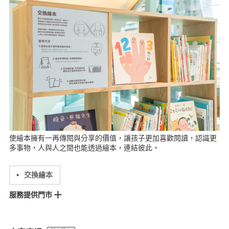
景美門市
裕隆城門市
MOP林口門市
美麗華門市
環球A19門市
中壢門市
大全聯中壢門市
愛買桃園門市
大全聯八德門市
巨城門市
竹北門市
尚順門市
台中門市
MOP台中港門市
文心門市
Lalaport台中門市
金典門市
斗六門市
台南門市
南紡門市
愛買台南門市
巨蛋門市
大全聯員林門市
SKM PARK門市
岡山門市
左營門市
台東門市
使繪本擁有一再傳閱與分享的價值，讓孩子更加喜歡閱讀，認識更
多事物，人與人之間也能透過繪本，連結彼此。
交換繪本
服務提供門市
大立門市
微風門市
高島屋門市
板橋車站門市
景美門市
裕隆城門市
竹北門市
尚順門市
Lalaport台中門市
斗六門市