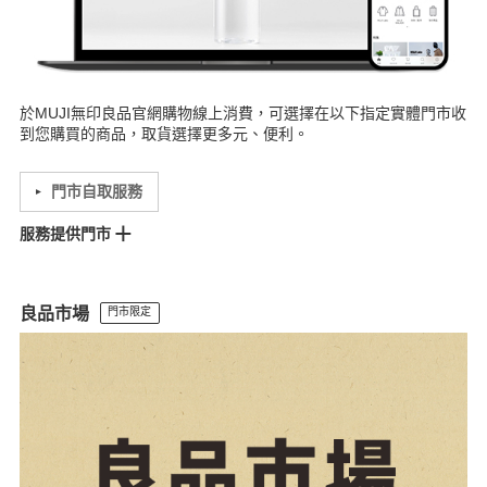
於MUJI無印良品官網購物線上消費，可選擇在以下指定實體門市收
到您購買的商品，取貨選擇更多元、便利。
門市自取服務
服務提供門市
松高門市
遠企門市
松山車站門市
微風門市
崇光門市
南京門市
南港中信門市
館前門市
宏匯門市
板中門市
景美門市
裕隆城門市
良品市場
門市限定
愛買桃園門市
大全聯八德門市
美麗華門市
宜蘭門市
桃園門市
中壢門市
大全聯中壢門市
巨城門市
竹北門市
尚順門市
台中門市
愛買台中門市
文心門市
Lalaport台中門市
中友門市
豐原門市
台南門市
耐斯門市
愛買台南門市
左營門市
三多門市
屏東門市