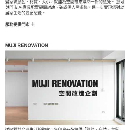
變家飾顏色、材質、大小，就能為空間帶來煥然一新的感覺。 您可
與門市IA-家具配置顧問討論，確認個人需求後，進一步實現您對於
居家生活的豐富想像。
服務提供門市
松高門市
統一時代門市
微風門市
崇光門市
高島屋門市
美麗華門市
巨城門市
台中門市
Lalaport台中門市
台南門市
MUJI RENOVATION
南紡門市
巨蛋門市
透過對於台灣生活的觀察，無印良品在提供「簡約、自然、富質