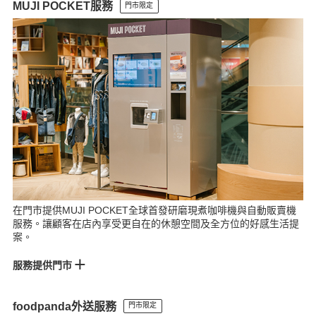
MUJI POCKET服務
門市限定
大全聯八德門市
尚順門市
台中門市
文心門市
Lalaport台中門市
斗六門市
MOP台南門市
台南門市
南紡門市
愛買台南門市
巨蛋門市
大全聯員林門市
岡山門市
台東門市
在門市提供MUJI POCKET全球首發研磨現煮咖啡機與自動販賣機
服務。讓顧客在店內享受更自在的休憩空間及全方位的好感生活提
案。
服務提供門市
【咖啡機】
foodpanda外送服務
門市限定
松高門市
環球門市
板橋車站門市
景美門市
裕隆城門市