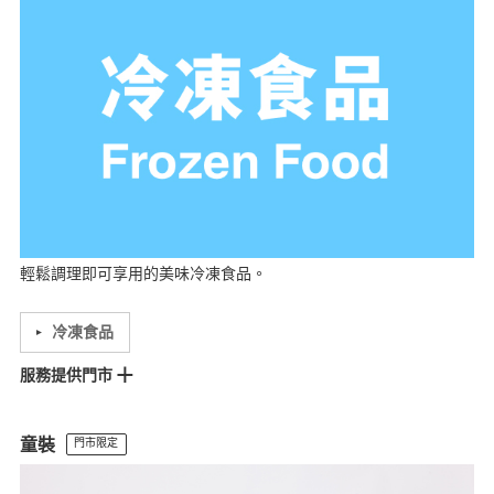
汐止門市
樹林門市
徐匯門市
景美門市
新店門市
美麗華門市
基隆門市
花蓮門市
桃園門市
愛買桃園門市
中壢門市
台茂門市
新竹門市
大江門市
竹北門市
中百門市
文心門市
Lalaport台中門市
中友門市
豐原門市
金典門市
耐斯門市
南紡門市
巨蛋門市
義大門市
夢時代門市
三多門市
屏東門市
SKM PARK門市
岡山門市
輕鬆調理即可享用的美味冷凍食品。
冷凍食品
服務提供門市
松高門市
大立門市
統一時代門市
大全聯內湖門市
Lalaport南港門市
童裝
門市限定
板橋車站門市
裕隆城門市
MOP林口門市
美麗華門市
南西門市
高島屋門市
環球A19門市
大全聯中壢門市
愛買桃園門市