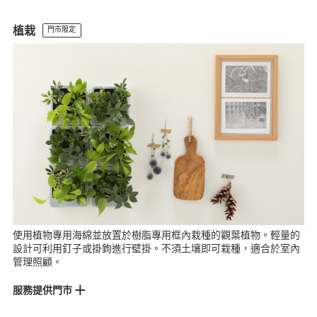
大全聯中壢門市
尚順門市
Lalaport台中門市
大立門市
岡山門市
植栽
門市限定
台東門市
使用植物專用海綿並放置於樹脂專用框內栽種的觀葉植物。輕量的
設計可利用釘子或掛鉤進行壁掛。不須土壤即可栽種，適合於室內
管理照顧。
服務提供門市
松高門市
大立門市
Lalaport南港門市
裕隆城門市
MOP林口門市