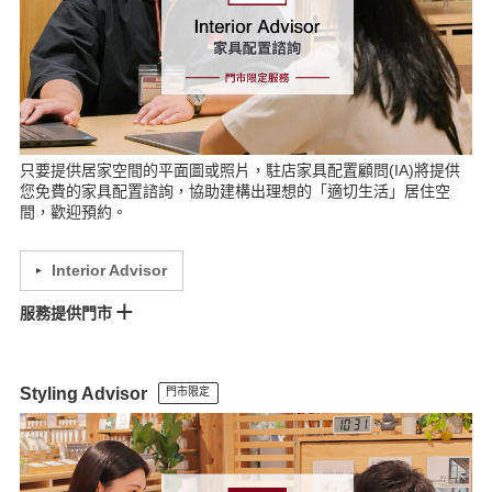
只要提供居家空間的平面圖或照片，駐店家具配置顧問(IA)將提供
您免費的家具配置諮詢，協助建構出理想的「適切生活」居住空
間，歡迎預約。
Interior Advisor
服務提供門市
松高門市
統一時代門市
微風門市
南京門市
南港車站門市(預約制)
松山車站(預約制)
崇光門市
南西門市(預約制)
美麗華門市
Styling Advisor
門市限定
高島屋門市
板橋車站門市
汐止門市
宏匯門市
裕隆城門市
LaLaport南港門市
MOP林口門市(預約制)
環球A19門市
中壢門市