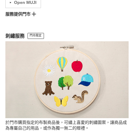
Open MUJI
服務提供門市
松高門市
大立門市
Lalaport南港門市
裕隆城門市
MOP林口門市
尚順門市
Lalaport台中門市
金典門市
岡山門市
台東門市
刺繡服務
門市限定
於門市購買指定的布製商品後，可繡上喜愛的刺繡圖案，讓商品成
為專屬自己的用品，或作為獨一無二的贈禮。